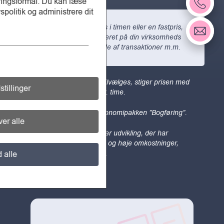
øringsformål. Du kan læse
spolitik og administrere dit
Pris: 800 kr. ekskl. moms i timen eller en fastpris,
der aftales med dig, baseret på din virksomheds
størrelse, orden, mængde af transaktioner m.m.
Såfremt flere ydelser tilvælges, stiger prisen med
stillinger
850 kr. ekskl. moms pr. time.
Dette er et tilkøb til økonomipakken ”Bogføring”.
er alle
For virksomheder under udvikling, der har
begrænset omsætning og høje omkostninger,
aftales en særskilt pris.
d alle