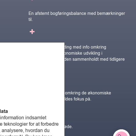
En afstemt bogføringsbalance med bemærkninger
til.
Skriftlig tilbagemelding med info omkring
virksomhedens økonomiske udvikling i
rapporteringsperioden sammenholdt med tidligere
perioder.
Skriftlig rådgivning omkring de økonomiske
forhold, der bør holdes fokus på.
data
 information indsamlet
teknologier for at forbedre
1 times økonomimøde.
, analysere, hvordan du