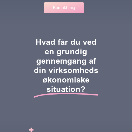
K
o
n
t
a
k
t
m
i
g
Hvad får du ved
en grundig
gennemgang af
din virksomheds
økonomiske
situation?